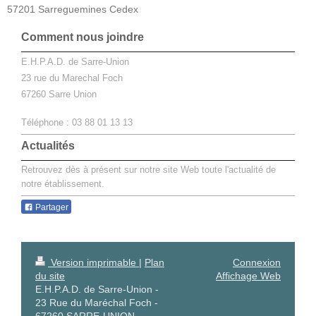
57201 Sarreguemines Cedex
Comment nous joindre
E.H.P.A.D. de Sarre-Union
23 rue du Marechal Foch
67260
Sarre Union
Téléphone : 03 88 01 13 13
Actualités
Retrouvez dès à présent sur notre site Web toute l'actualité de
notre établissement.
Partager
Version imprimable
|
Plan
Connexion
du site
Affichage Web
E.H.P.A.D. de Sarre-Union -
23 Rue du Maréchal Foch -