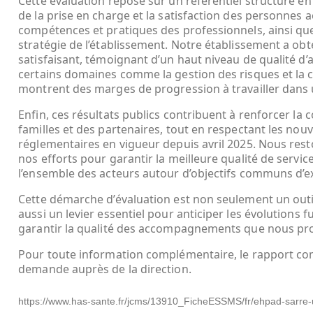
Cette évaluation repose sur un référentiel structuré en 
de la prise en charge et la satisfaction des personnes
compétences et pratiques des professionnels, ainsi que 
stratégie de l’établissement. Notre établissement a ob
satisfaisant, témoignant d’un haut niveau de qualité
certains domaines comme la gestion des risques et la 
montrent des marges de progression à travailler dans 
Enfin, ces résultats publics contribuent à renforcer la 
familles et des partenaires, tout en respectant les nouv
réglementaires en vigueur depuis avril 2025. Nous res
nos efforts pour garantir la meilleure qualité de servic
l’ensemble des acteurs autour d’objectifs communs d’ex
Cette démarche d’évaluation est non seulement un out
aussi un levier essentiel pour anticiper les évolutions 
garantir la qualité des accompagnements que nous pr
Pour toute information complémentaire, le rapport com
demande auprès de la direction.
https://www.has-sante.fr/jcms/13910_FicheESSMS/fr/ehpad-sarre-