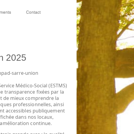
ments
Contact
en 2025
hpad-sarre-union
 Service Médico-Social (ESTMS)
e transparence fixées par la
et de mieux comprendre la
ques professionnelles, ainsi
ont accessibles publiquement
ffichée dans nos locaux,
amélioration continue.