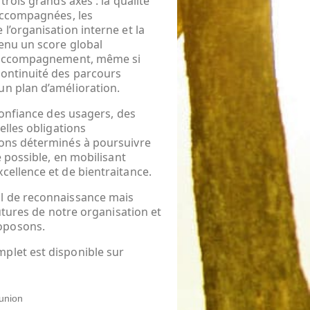
trois grands axes : la qualité
 accompagnées, les
l’organisation interne et la
tenu un score global
 d’accompagnement, même si
continuité des parcours
un plan d’amélioration.
confiance des usagers, des
elles obligations
tons déterminés à poursuivre
e possible, en mobilisant
cellence et de bientraitance.
il de reconnaissance mais
futures de notre organisation et
oposons.
plet est disponible sur
union